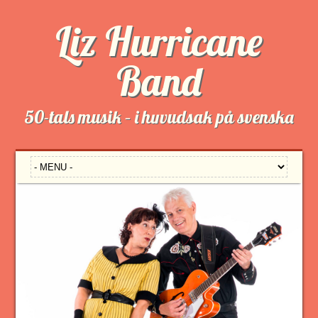
Liz Hurricane
Band
50-tals musik – i huvudsak på svenska