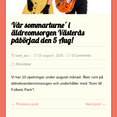
Vår sommarturne´ i
äldreomsorgen Västerås
påbörjad den 5 Aug!
user_acc
18 augusti, 2025
0 Comments
Aktiviteter
Vi har 10 spelningar under augusti månad. Åker runt på
äldreboenden/omsorgen och underhåller med ”Kom till
Folkets Park”!
← Previous post
Next post →