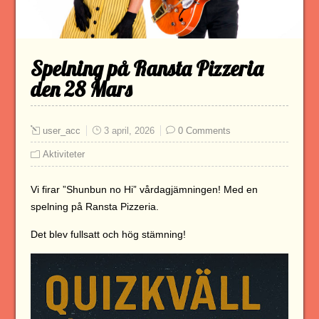
Spelning på Ransta Pizzeria
den 28 Mars
user_acc
3 april, 2026
0 Comments
Aktiviteter
Vi firar ”Shunbun no Hi” vårdagjämningen! Med en
spelning på Ransta Pizzeria.
Det blev fullsatt och hög stämning!