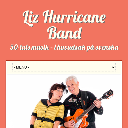
Liz Hurricane
Band
50-tals musik – i huvudsak på svenska