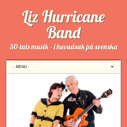
Liz Hurricane
Band
50-tals musik – i huvudsak på svenska