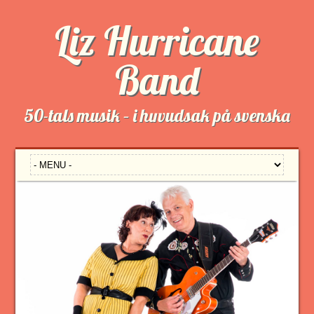
Liz Hurricane
Band
50-tals musik – i huvudsak på svenska