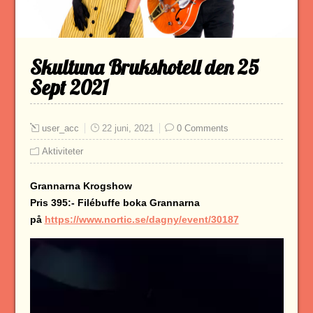
Skultuna Brukshotell den 25
Sept 2021
user_acc
22 juni, 2021
0 Comments
Aktiviteter
Grannarna Krogshow
Pris 395:- Filébuffe boka Grannarna
på
https://www.nortic.se/dagny/event/30187