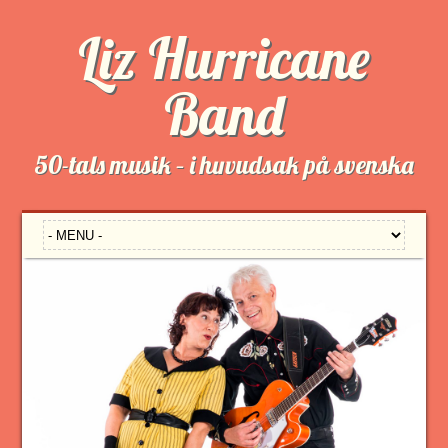
Liz Hurricane
Band
50-tals musik – i huvudsak på svenska